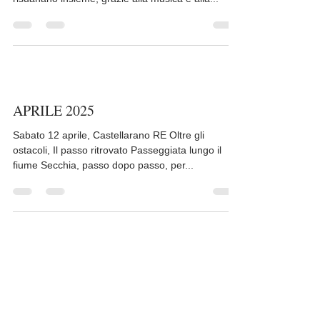
Maggio 2025
Sabato 3 maggio, Motegibbio MO In accordo
Primo appuntamento. Corpo, mente e spirito
risuanano insieme, grazie alla musica e alla...
APRILE 2025
Sabato 12 aprile, Castellarano RE Oltre gli
ostacoli, Il passo ritrovato Passeggiata lungo il
fiume Secchia, passo dopo passo, per...