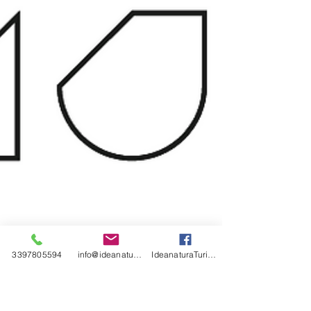
3397805594
info@ideanatura.net
IdeanaturaTurismoCulturaAmbiente