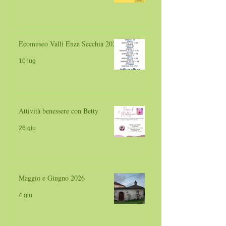
Ecomuseo Valli Enza Secchia 2026
10 lug
Attività benessere con Betty
26 giu
Maggio e Giugno 2026
4 giu