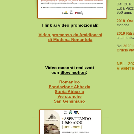
Dal 2018 
Luca Pazza
950 anni.
2018 Ora
I link ai video promozionali:
storiche.
2019 Ritra
Video promosso da Arcidiocesi
alla music
di Modena-Nonantola
Nel
2020
i
Crucis vi
NEL 20
Video racconti realizzati
VIVENT
con
Slow motion
:
Romanico
Fondazione Abbazia
Storia Abbazia
Vie storiche
San Geminiano