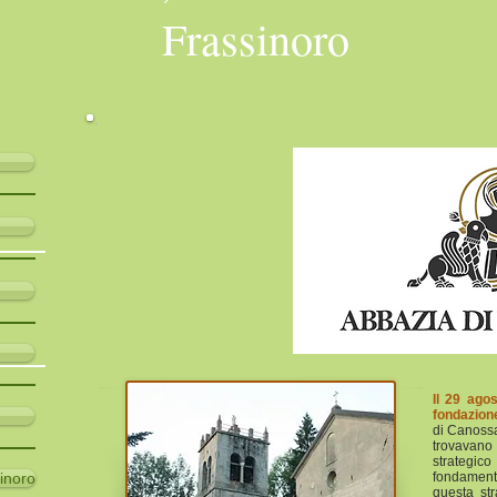
Frassinoro
Il 29 ago
fondazion
di Canossa
trovavano
strategi
inoro
fondament
questa st