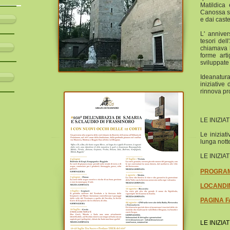
Matildica
Canossa s
e dai caste
L' anniver
tesori del
chiamava l
forme arti
sviluppate
Ideanatur
iniziative
rinnova p
LE INIZIA
Le iniziat
lunga nott
LE INIZIA
PROGRA
LOCAND
PAGINA 
LE INIZIA