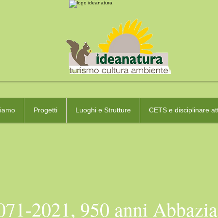
ciamo
Progetti
Luoghi e Strutture
CETS e disciplinare att
071-2021, 950 anni Abbazia