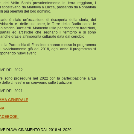
 e del Volto Santo prevalentemente in terra reggiana, i
i spostavano da Mantova a Lucca, passando da Nonantola
lli più orientali del loro dominio.
sario è stato un'occasione di riscoperta della storia, dei
l'Abbazia e delle sue terre, le Terre della Badia come le
o storico Bucciardi. Momento utile per riscoprire tradizioni,
gianali ed artistiche che segnano il territorio e si sono
 anche grazie all'impronta culturale data dal cenobio.
a e la Parrocchia di Frassinoro hanno messo in programma
 di avvicinamento già dal 2018, ogni anno il programma si
roponendo nuovi eventi
TIVE DEL 2022
ive sono proseguite nel 2022 con la partecipazione a 'La
e delle chiese' e un convegno sulle tradizioni
TIVE DEL 2021
MMA GENERALE
INA
FACEBOOK
TIVE DI AVVICINAMENTO DAL 2018 AL 2020