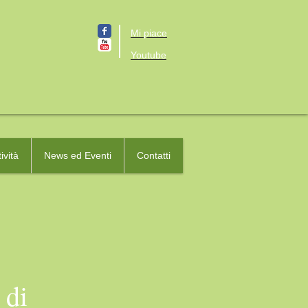
Mi piace
Youtube
ività
News ed Eventi
Contatti
 di