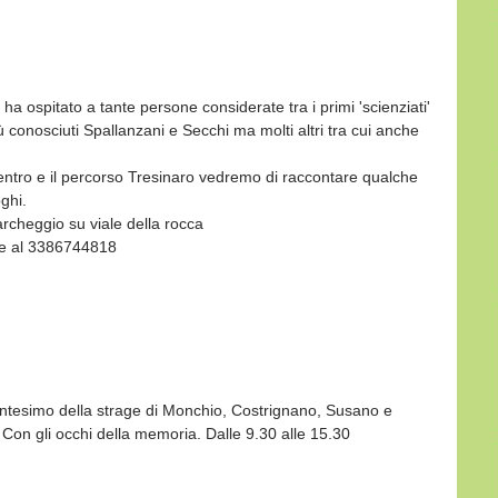
d ha ospitato a tante persone considerate tra i primi 'scienziati' 
 conosciuti Spallanzani e Secchi ma molti altri tra cui anche 
entro e il percorso Tresinaro vedremo di raccontare qualche 
oghi.
rcheggio su viale della rocca
ne al 3386744818
tantesimo della strage di Monchio, Costrignano, Susano e 
 Con gli occhi della memoria. Dalle 9.30 alle 15.30