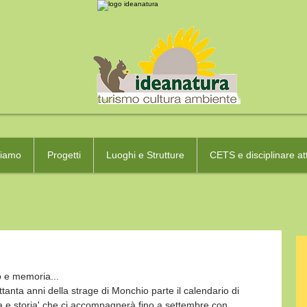
ciamo
Progetti
Luoghi e Strutture
CETS e disciplinare att
o e memoria...
ttanta anni della strage di Monchio parte il calendario di 
a e storia' che ci accompagnerà fino a settembre con 