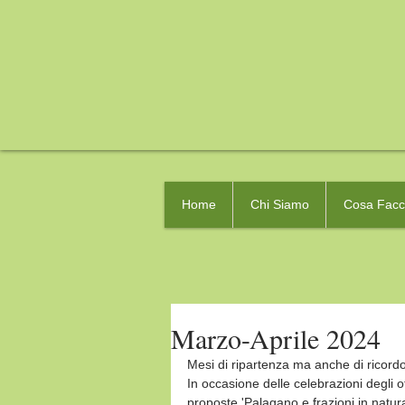
Home
Chi Siamo
Cosa Fac
Marzo-Aprile 2024
Mesi di ripartenza ma anche di ricord
In occasione delle celebrazioni degli o
proposte 'Palagano e frazioni in natur