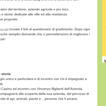
ori del territorio, aziende agricole e pro loco.
 storia' dedicate alle ville ed alla resistenza.
ove proposte.
ra.net
 trovate il link al questionario di gradimento. Dopo ogni 
 poche semplici domande che ci permetteranno di migliorare i 
zie!
o
 storia
io unico e particolare e di incontro con chi è impegnato a 
tà.
i Casino ed incontro con Vincenzo Bigliardi dell'Azienda 
compagnerà alla scoperta della sua azienda, del percorso di 
a vite di api, animali, piante e ...persone che li amano.