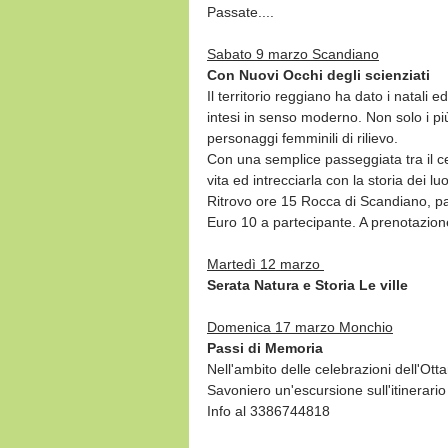
Passate....
Sabato 9 marzo Scandiano
Con Nuovi Occhi degli scienziati
Il territorio reggiano ha dato i natali e
intesi in senso moderno. Non solo i più
personaggi femminili di rilievo.
Con una semplice passeggiata tra il c
vita ed intrecciarla con la storia dei lu
Ritrovo ore 15 Rocca di Scandiano, pa
Euro 10 a partecipante. A prenotazio
Martedì 12 marzo 
Serata Natura e Storia Le ville
Domenica 17 marzo Monchio
Passi di Memoria
Nell'ambito delle celebrazioni dell'Ot
Savoniero un'escursione sull'itinerario
Info al 3386744818