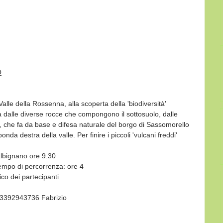
O
lle della Rossenna, alla scoperta della 'biodiversità' 
 dalle diverse rocce che compongono il sottosuolo, dalle 
ca, che fa da base e difesa naturale del borgo di Sassomorello 
onda destra della valle. Per finire i piccoli 'vulcani freddi' 
albignano ore 9.30
Tempo di percorrenza: ore 4
ico dei partecipanti
l  3392943736 Fabrizio