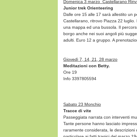
Domenica 3 marzo  Castellarano Rinvia
Junior trek Orienteering
Dalle ore 15 alle 17 sarà allestito un 
Castellarano, ritrovo Piazza 22 luglio. 
una mappa ed una bussola. Il percorso
borgo anche nei suoi angoli più suggest
adulti. Euro 12 a gruppo. A prenotaz
Giovedì 7, 14, 21, 28 marzo
Meditazioni con Betty.
Ore 19
Info 3397805594
Sabato 23 Monchio
Tracce di vite
Passeggiata narrata con interventi musi
Tante persone hanno lasciato impresso 
raramente considerata, le descrizioni 
particolare ai fatti tragici del marzo 1