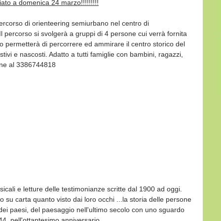
to a domenica 24 marzo!!!!!!!!!
percorso di orienteering semiurbano nel centro di 
Il percorso si svolgerà a gruppi di 4 persone cui verrà fornita 
 permetterà di percorrere ed ammirare il centro storico del 
ivi e nascosti. Adatto a tutti famiglie con bambini, ragazzi, 
ione al 3386744818
cali e letture delle testimonianze scritte dal 1900 ad oggi.
su carta quanto visto dai loro occhi ...la storia delle persone 
dei paesi, del paesaggio nell'ultimo secolo con uno sguardo 
944, nell'ottantesimo anniversario.