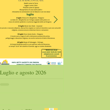
Luglio e agosto 2026
Ecomuseo Valli En
2026