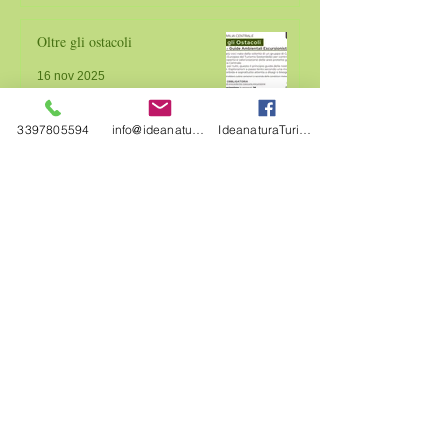
Oltre gli ostacoli
16 nov 2025
3397805594
info@ideanatura.net
IdeanaturaTurismoCulturaAmbiente
Proposte didattiche in natura 2025-
26
28 ago 2025
Rete Ecomusei Emilia Romagna
3 apr 2025
Progetto i Casolari con Ecomuseo