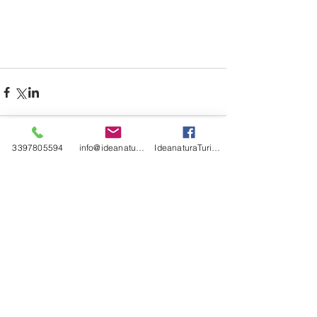
3397805594
info@ideanatura.net
IdeanaturaTurismoCulturaAmbiente
Commenti
Scrivi un commento...